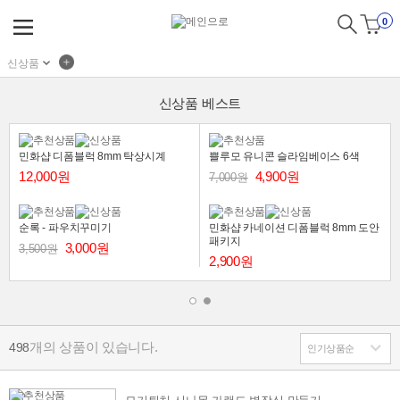
0
신상품
신상품 베스트
민화샵 디폼블럭 8mm 탁상시계
쁠루모 유니콘 슬라임베이스 6색
12,000원
4,900원
7,000원
순록 - 파우치꾸미기
민화샵 카네이션 디폼블럭 8mm 도안
패키지
3,000원
3,500원
2,900원
개의 상품이 있습니다.
498