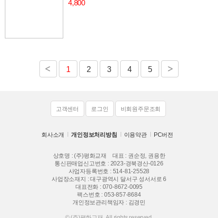
4,800
1
2
3
4
5
고객센터
로그인
비회원주문조회
회사소개
개인정보처리방침
이용약관
PC버전
상호명 : (주)평화교재
대표 : 권순정, 권용한
통신판매업신고번호 : 2023-경북경산-0126
사업자등록번호 : 514-81-25528
사업장소재지 : 대구광역시 달서구 성서서로 6
대표전화 :
070-8672-0095
팩스번호 : 053-857-8684
개인정보관리책임자 : 김경민
© (주)평화교재. All rights reserved.