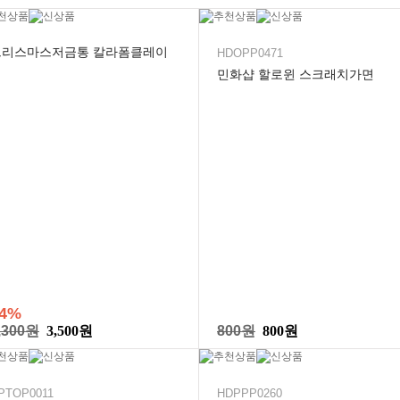
크리스마스저금통 칼라폼클레이
HDOPP0471
민화샵 할로윈 스크래치가면
4%
,300원
3,500원
800원
800원
PTOP0011
HDPPP0260