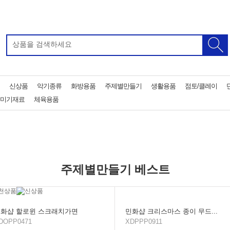
신상품
악기종류
화방용품
주제별만들기
생활용품
점토/클레이
미기재료
체육용품
주제별만들기 베스트
화샵 할로윈 스크래치가면
민화샵 크리스마스 종이 무드...
DOPP0471
XDPPP0911