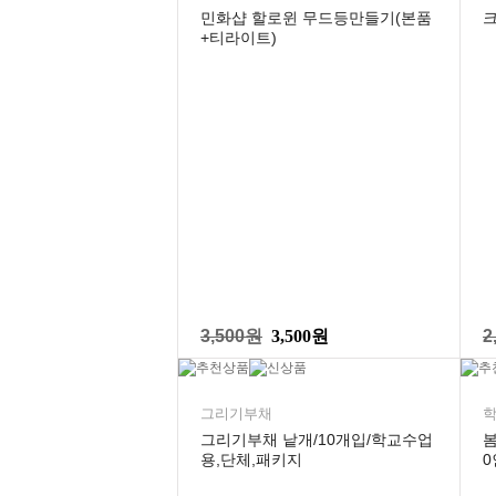
민화샵 할로윈 무드등만들기(본품
+티라이트)
3,500원
3,500원
2
그리기부채
학
그리기부채 낱개/10개입/학교수업
봄
용,단체,패키지
0