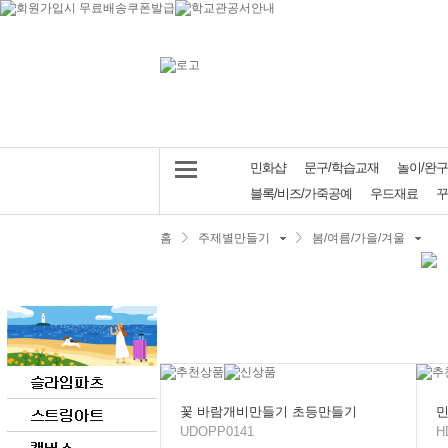
민화샵
문구/학습교재
놀이/완구
블록/비즈/가죽공예
우드재료
꾸
홈
주제별만들기
봄/여름/가을/겨울
꽃 바람개비만들기 초등만들기
민
UDOPP0141
H