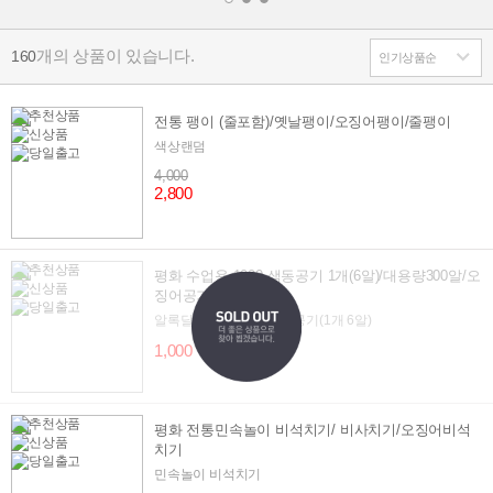
개의 상품이 있습니다.
160
전통 팽이 (줄포함)/옛날팽이/오징어팽이/줄팽이
색상랜덤
4,000
2,800
평화 수업용 1000 색동공기 1개(6알)/대용량300알/오
징어공기
알록달록 색동옷을 입은 공기(1개 6알)
1,000
평화 전통민속놀이 비석치기/ 비사치기/오징어비석
치기
민속놀이 비석치기