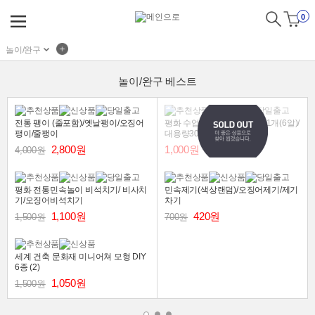
0
놀이/완구
놀이/완구 베스트
전통 팽이 (줄포함)/옛날팽이/오징어
평화 수업용 1000 색동공기 1개(6알)/
팽이/줄팽이
대용량300알/오징어공기
2,800원
1,000원
4,000원
평화 전통민속놀이 비석치기/ 비사치
민속제기(색상랜덤)/오징어제기/제기
기/오징어비석치기
차기
1,100원
420원
1,500원
700원
세계 건축 문화재 미니어쳐 모형 DIY
6종 (2)
1,050원
1,500원