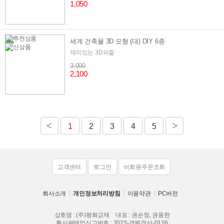
1,050
세계 건축물 3D 모형 (대) DIY 6종
재미있는 3D퍼즐
3,000
2,100
1
2
3
4
5
고객센터
로그인
비회원주문조회
회사소개
개인정보처리방침
이용약관
PC버전
상호명 : (주)평화교재
대표 : 권순정, 권용한
통신판매업신고번호 : 2023-경북경산-0126