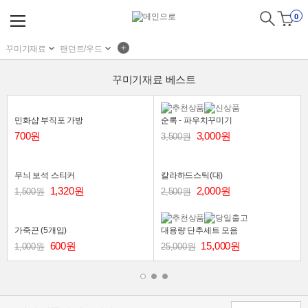
0
꾸미기재료
팬던트/우드
꾸미기재료 베스트
민화샵 부직포 가방
순록 - 파우치꾸미기
700원
3,000원
3,500원
무늬 보석 스티커
칼라하드스틱(대)
1,320원
2,000원
1,500원
2,500원
가죽끈 (5개입)
대용량 단추세트 모음
600원
15,000원
1,000원
25,000원