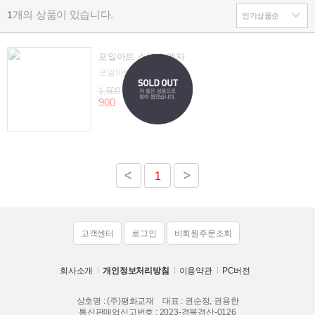
개의 상품이 있습니다.
1
포일아트 스탠드 액자
포일아트 스탠드 액자
1,500
900
1
고객센터
로그인
비회원주문조회
회사소개
개인정보처리방침
이용약관
PC버전
상호명 : (주)평화교재
대표 : 권순정, 권용한
통신판매업신고번호 : 2023-경북경산-0126