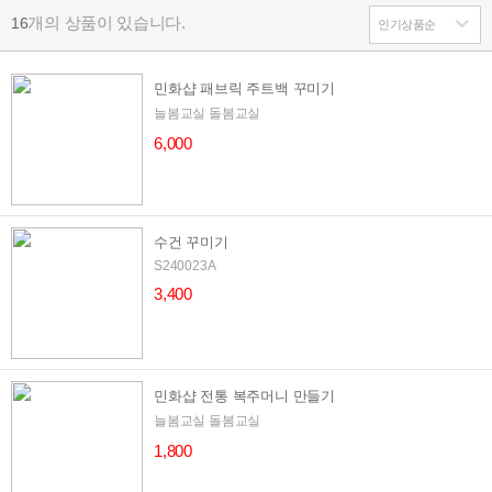
개의 상품이 있습니다.
16
민화샵 패브릭 주트백 꾸미기
늘봄교실 돌봄교실
6,000
수건 꾸미기
S240023A
3,400
민화샵 전통 복주머니 만들기
늘봄교실 돌봄교실
1,800