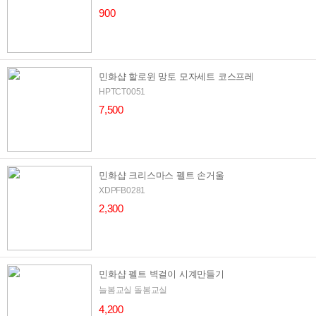
900
민화샵 할로윈 망토 모자세트 코스프레
HPTCT0051
7,500
민화샵 크리스마스 펠트 손거울
XDPFB0281
2,300
민화샵 펠트 벽걸이 시계만들기
늘봄교실 돌봄교실
4,200